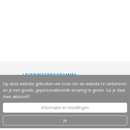
LEVERINGSPROGRAMMA
Machines
Op deze website gebruiken we tools om de website te verbeteren
Gereedschappen
en je een goede, gepersonaliseerde ervaring te geven. Ga je daar
Slijpservice
mee akkoord?
Reparatie en onderhoud
Informatie en instellingen
Leasing van machines
Machine-veiligheid
Ja
OVER J.W. VOS B.V.