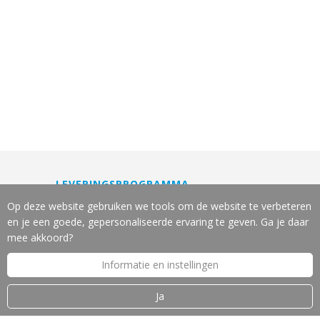
LEVERINGSPROGRAMMA
Machines
Op deze website gebruiken we tools om de website te verbeteren
Gereedschappen
en je een goede, gepersonaliseerde ervaring te geven. Ga je daar
Slijpservice
mee akkoord?
Reparatie en onderhoud
Informatie en instellingen
Leasing van machines
Machine-veiligheid
Ja
OVER J.W. VOS B.V.