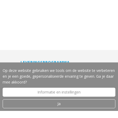
LEVERINGSPROGRAMMA
Machines
Op deze website gebruiken we tools om de website te verbeteren
Gereedschappen
en je een goede, gepersonaliseerde ervaring te geven. Ga je daar
Slijpservice
mee akkoord?
Reparatie en onderhoud
Informatie en instellingen
Leasing van machines
Machine-veiligheid
Ja
OVER J.W. VOS B.V.
Introductie