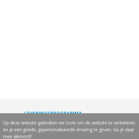
LEVERINGSPROGRAMMA
Machines
Op deze website gebruiken we tools om de website te verbeteren
Gereedschappen
en je een goede, gepersonaliseerde ervaring te geven. Ga je daar
Slijpservice
mee akkoord?