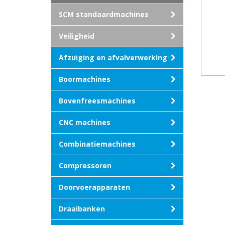
SCM standaardmachines
Veiligheid
Afzuiging en afvalverwerking
Boormachines
Bovenfreesmachines
CNC machines
Combinatiemachines
Compressoren
Doorvoerapparaten
Draaibanken