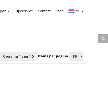
ppen
Slijpservice
Contact
Shop
NL
en-overzicht
EN
aanbiedingen
Items per pagina
pagina 1 van 1