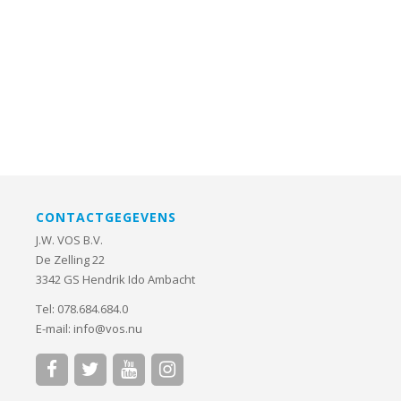
CONTACTGEGEVENS
J.W. VOS B.V.
De Zelling 22
3342 GS Hendrik Ido Ambacht
Tel:
078.684.684.0
E-mail:
info@vos.nu



