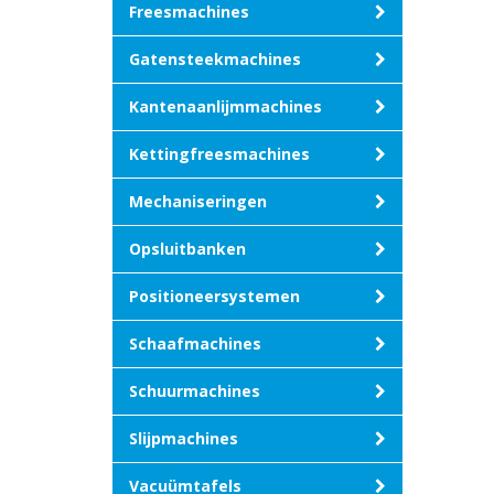
Freesmachines
Gatensteekmachines
Kantenaanlijmmachines
Kettingfreesmachines
Mechaniseringen
Opsluitbanken
Positioneersystemen
Schaafmachines
Schuurmachines
Slijpmachines
Vacuümtafels