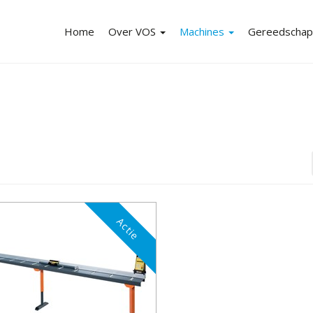
Home
Over VOS
Machines
Gereedscha
Over VOS-overzicht
Machines-overzicht
Gereedschapp
Merken
Machine-aanbiedingen
Gereedschap-
Nieuws
Mechaniseringen
Webshop
Vacatures
Stofafzuiging
Veiligheidsaccessoires
Leasing
Actie
Reparatie en onderhoud