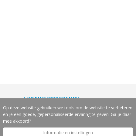
LEVERINGSPROGRAMMA
Machines
Op deze website gebruiken we tools om de website te verbeteren
Gereedschappen
en je een goede, gepersonaliseerde ervaring te geven. Ga je daar
Slijpservice
mee akkoord?
Reparatie en onderhoud
Informatie en instellingen
Leasing van machines