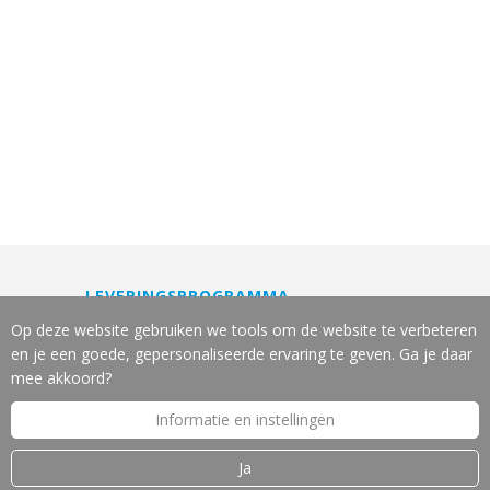
LEVERINGSPROGRAMMA
Machines
Op deze website gebruiken we tools om de website te verbeteren
Gereedschappen
en je een goede, gepersonaliseerde ervaring te geven. Ga je daar
Slijpservice
mee akkoord?
Reparatie en onderhoud
Informatie en instellingen
Leasing van machines
Machine-veiligheid
Ja