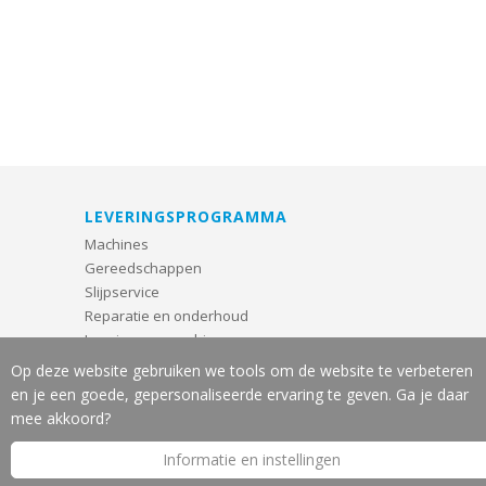
LEVERINGSPROGRAMMA
Machines
Gereedschappen
Slijpservice
Reparatie en onderhoud
Leasing van machines
Machine-veiligheid
Op deze website gebruiken we tools om de website te verbeteren
en je een goede, gepersonaliseerde ervaring te geven. Ga je daar
OVER J.W. VOS B.V.
mee akkoord?
Introductie
Informatie en instellingen
Nieuws
Merken