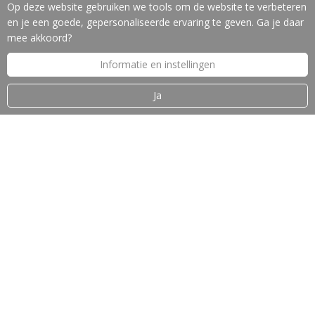
LEVERINGSPROGRAMMA
Op deze website gebruiken we tools om de website te verbeteren
en je een goede, gepersonaliseerde ervaring te geven. Ga je daar
Machines
mee akkoord?
Gereedschappen
Slijpservice
Informatie en instellingen
Reparatie en onderhoud
Leasing van machines
Ja
Machine-veiligheid
OVER J.W. VOS B.V.
Introductie
Nieuws
Merken
Vacatures
Nieuwsbrief
Contact
Disclaimer
Privacyverklaring
CONTACTGEGEVENS
J.W. VOS B.V.