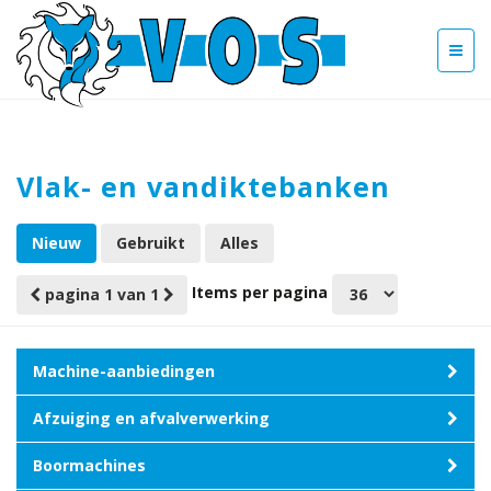
Vlak- en vandiktebanken
Nieuw
Gebruikt
Alles
Items per pagina
pagina 1 van 1
Machine-aanbiedingen
Afzuiging en afvalverwerking
Boormachines