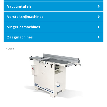
Vacuümtafels
Versteksnijmachines
Vingerlasmachines
Zaagmachines
VLA500