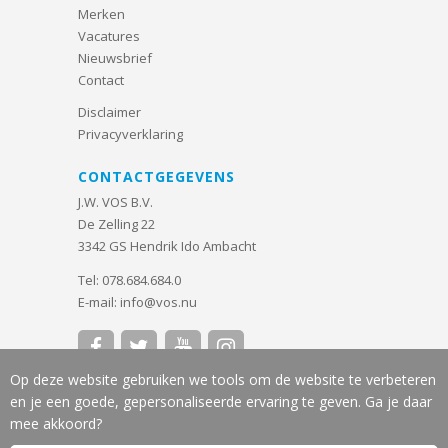
Merken
Vacatures
Nieuwsbrief
Contact
Disclaimer
Privacyverklaring
CONTACTGEGEVENS
J.W. VOS B.V.
De Zelling 22
3342 GS Hendrik Ido Ambacht
Tel:
078.684.684.0
E-mail:
info@vos.nu




Op deze website gebruiken we tools om de website te verbeteren
en je een goede, gepersonaliseerde ervaring te geven. Ga je daar
mee akkoord?
J.W. VOS B.V 2026