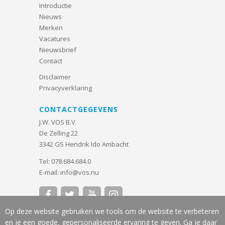
Introductie
Nieuws
Merken
Vacatures
Nieuwsbrief
Contact
Disclaimer
Privacyverklaring
CONTACTGEGEVENS
J.W. VOS B.V.
De Zelling 22
3342 GS Hendrik Ido Ambacht
Tel:
078.684.684.0
E-mail:
info@vos.nu




Op deze website gebruiken we tools om de website te verbeteren
en je een goede, gepersonaliseerde ervaring te geven. Ga je daar