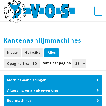
Kantenaanlijmmachines
Nieuw
Gebruikt
Alles
Items per pagina
pagina 1 van 1
Machine-aanbiedingen
Afzuiging en afvalverwerking
Boormachines