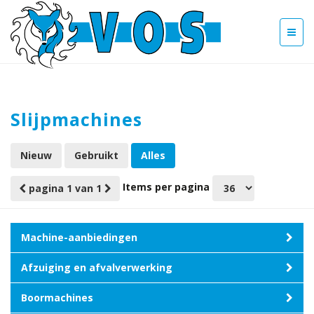
Slijpmachines
Nieuw
Gebruikt
Alles
Items per pagina
pagina 1 van 1
Machine-aanbiedingen
Afzuiging en afvalverwerking
Boormachines