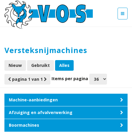
Versteksnijmachines
Nieuw
Gebruikt
Alles
Items per pagina
pagina 1 van 1
Machine-aanbiedingen
Afzuiging en afvalverwerking
Boormachines